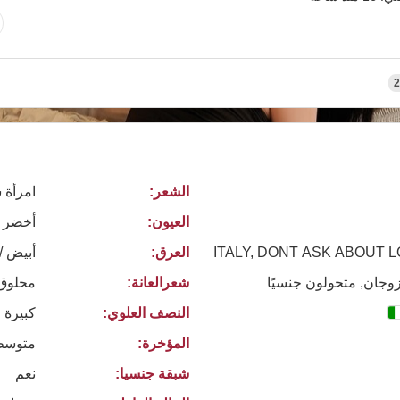
2
الشعر:
امرأة 
العيون:
أخضر
ITALY, DONT ASK ABOUT 
العرق:
أبيض /
زوجان, متحولون جنسيًا
شعرالعانة:
محلوق
النصف العلوي:
كبيرة 
المؤخرة:
متوسط
شبقة جنسيا:
نعم