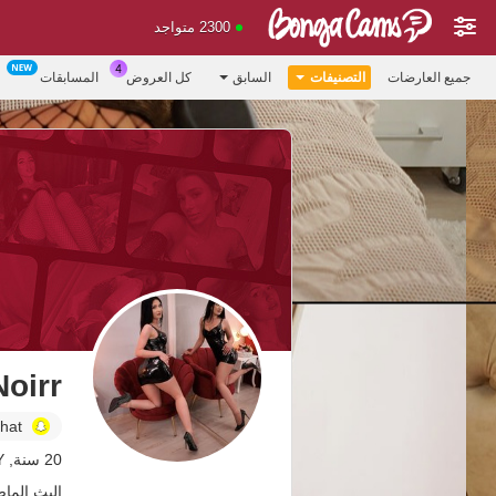
2300 متواجد
جميع العارضات
التصنيفات
السابق
كل العروض
المسابقات
Noirr
hat
20 سنة, ITALY
البث الماضي: 16 م