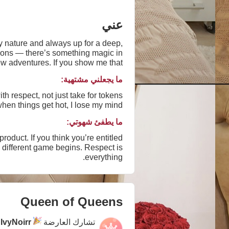
عني
by nature and always up for a deep,
tions — there’s something magic in
ew adventures. If you show me that
 to have fun and connect, I’m also
ما يجعلني مشتهية:
t and the good times flowing first. 🎉
h respect, not just take for tokens
n things get hot, I lose my mind 😉
ما يطفئ شهوتي:
oduct. If you think you’re entitled
 different game begins. Respect is
everything.
Queen of Queens
تشارك العارضة
IvyNoirr
ف