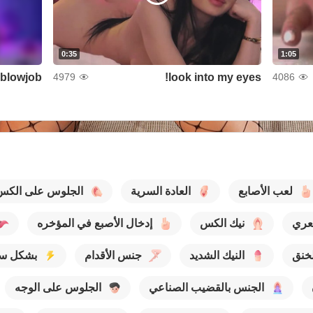
0:35
1:05
blowjob
look into my eyes!
Le
4979
4086
لعب الأصابع
العادة السرية
الجلوس على الكس
تعري
نيك الكس
إدخال الأصبع في المؤخره
لخنق
النيك الشديد
جنس الأقدام
بشكل سر
الجنس بالقضيب الصناعي
الجلوس على الوجه