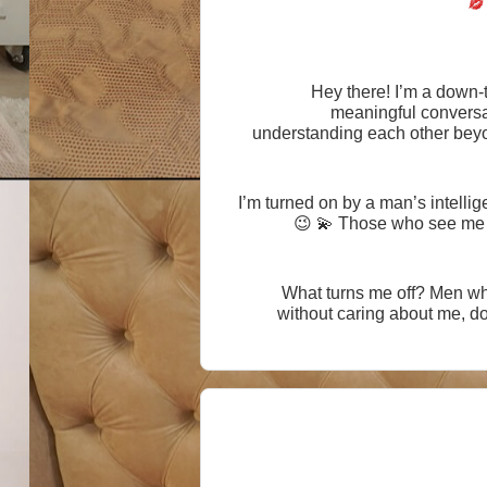
Hey there! I’m a down-t
meaningful conversa
understanding each other beyo
you’re worth my time, who 
I’m turned on by a man’s intelli
💫 Those who see me as
What turns me off? Men who 
without caring about me, d