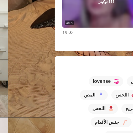
111 توكينز
3:18
15
lovense
اللحس
المص
يع
اللحس
جنس الأقدام