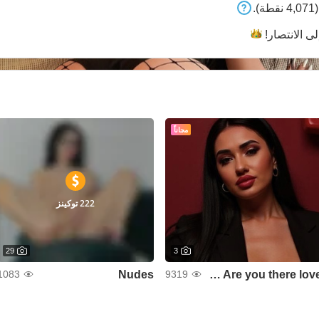
4 نقطة).
لى
الانتصار!
مجاناً
222 توكينز
29
3
Nudes
Hello? Are you there love?
1083
9319