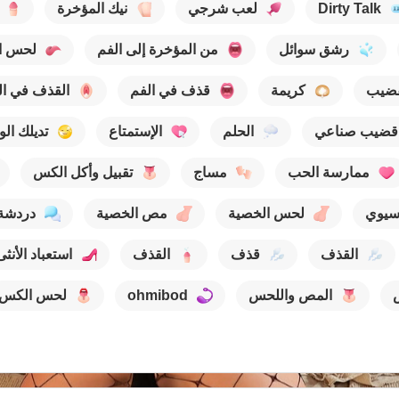
Dirty Talk
لعب شرجي
نيك المؤخرة
رشق سوائل
من المؤخرة إلى الفم
لحس ا
ضيب
كريمة
قذف في الفم
القذف في ا
قضيب صناعي
الحلم
الإستمتاع
تديلك الو
ممارسة الحب
مساج
تقبيل وأكل الكس
سيوي
لحس الخصية
مص الخصية
دردشة
القذف
قذف
القذف
استعباد الأنثى
المص واللحس
ohmibod
لحس الكس