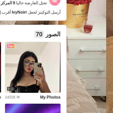
تحتل العارضة حاليا
9 المركز
(,071
أرسل التوكينز لجعل
IvyNoirr
أقرب إ
الصور
70
مجاناً
5
My Photos
14218