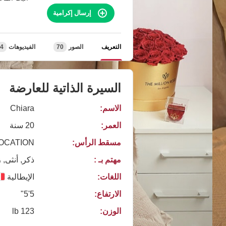
إرسال إكرامية
التعريف
الصور
70
الفيديوهات
4
السيرة الذاتية للعارضة
الاسم:
Chiara
العمر:
20 سنة
مسقط الرأس:
LOCATION
مهتم بـ :
ذكر, أنثى, 
اللغات:
الإيطالية
الارتفاع:
5'5"
الوزن:
123 lb