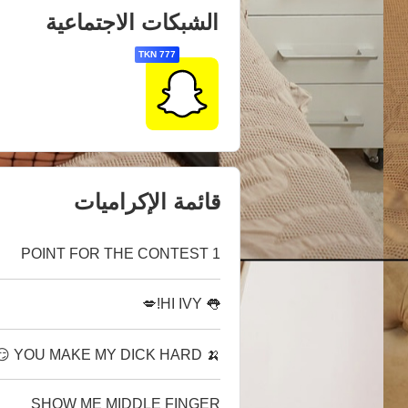
الشبكات الاجتماعية
777 TKN
قائمة الإكراميات
1 POINT FOR THE CONTEST
👅 HI IVY!💋
🍌 YOU MAKE MY DICK HARD 😏
SHOW ME MIDDLE FINGER