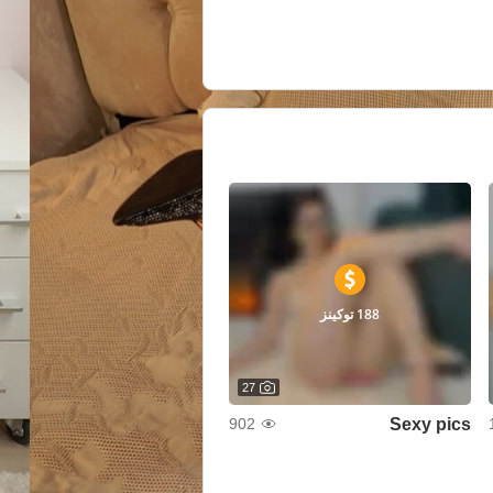
188 توكينز
27
Sexy pics
902