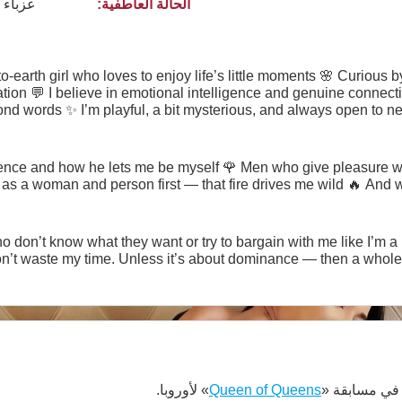
الحالة العاطفية:
عزباء
o-earth girl who loves to enjoy life’s little moments 🌸 Curious 
tion 💬 I believe in emotional intelligence and genuine connec
nd words ✨ I’m playful, a bit mysterious, and always open to n
knows where this journey might lead? 😉 And yes, while I’m here
working — but let keep the vibe ligh
gence and how he lets me be myself 🌹 Men who give pleasure wit
 a woman and person first — that fire drives me wild 🔥 And whe
don’t know what they want or try to bargain with me like I’m a pr
on’t waste my time. Unless it’s about dominance — then a whole
ي مسابقة «
Queen of Queens
» لأوروبا.