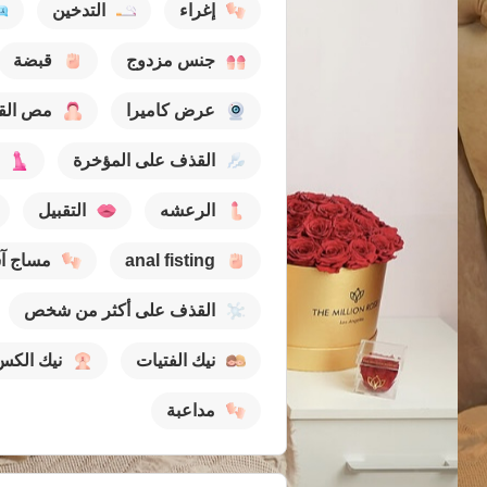
إغراء
التدخين
جنس مزدوج
قبضة
عرض كاميرا
مص الق
القذف على المؤخرة
الرعشه
التقبيل
anal fisting
مساج آ
القذف على أكثر من شخص
نيك الفتيات
نيك الكس
مداعبة