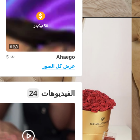
50 توكينز
6
Ahaego
5
عرض كل الصور
الفيديوهات
24