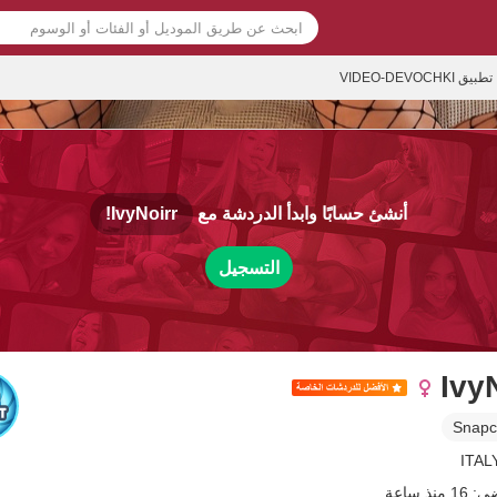
تطبيق VIDEO-DEVOCHKI
أنشئ حسابًا وابدأ الدردشة مع
IvyNoirr!
التسجيل
Ivy
Snapc
نذ ساعة