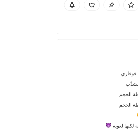
 قوقازي
شذّب
ة الحجم
ة الحجم
 لكنها
لعوبة