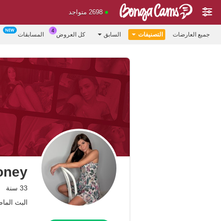
2698 متواجد
جميع العارضات
التصنيفات
السابق
كل العروض
المسابقات
oney
33 سنة
البث الماضي: 13 م