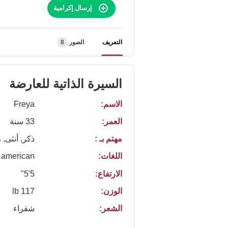
إرسال إكرامية
التعريف
الصور
8
السيرة الذاتية للعارضة
الاسم:
Freya
العمر:
33 سنة
مهتم بـ :
ذكر, أنثى,
اللغات:
american
الارتفاع:
5'5"
الوزن:
117 lb
الشعر:
شقراء