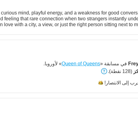
 curious mind, playful energy, and a weakness for good convers
eling that rare connection when two strangers instantly understand each 
in love with a city, a view, or just the right person sitting next to
te-night laughs, and those conversations that slowly become a little too 
sometimes a little hard to resist. I like confident people who can
sion, and the way someone makes you feel
ing you. So if you know how to keep a woman intrigued… maybe w
Fre
في مسابقة «
Queen of Queens
» لأوروبا.
(128 نقطة).
رب إلى
الانتصار!