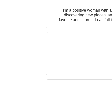
I’m a positive woman with a
discovering new places, and fe
favorite addiction — I can fall 
talks, teasing chemistry, la
affectionate, adventurous… and 
and keep my attention without trying too hard. I believe attraction starts with energy, ten
without even touch