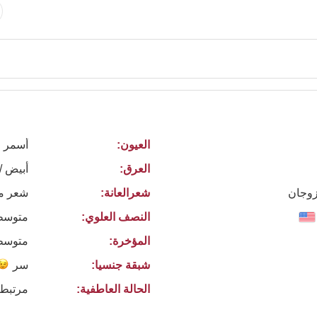
العيون:
أسمر
العرق:
أبيض /
 زوجان
شعرالعانة:
شعر م
النصف العلوي:
متوسط
المؤخرة:
متوسط
شبقة جنسيا:
سر
الحالة العاطفية:
مرتبطة