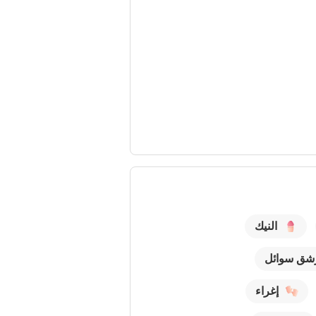
النيك
شق سوائل
إغراء