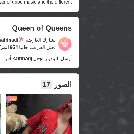
ver of good music and the different
Queen of Queens
تشارك العارضة
katrinadj
تحتل العارضة حاليا
954 المركز
أرسل التوكينز لجعل
katrinadj
أقرب 
الصور
17
مجاناً