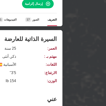
إرسال إكرامية
التعريف
الصور
17
الفيديوهات
1
السيرة الذاتية للعارضة
العمر:
25 سنة
مهتم بـ :
ذكر, أنثى
اللغات:
الأسبانية
الارتفاع:
5'3"
الوزن:
154 lb
عني