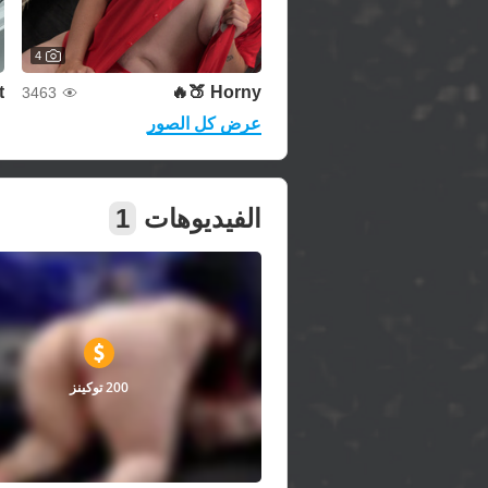
4
t
Horny 🍑🔥
3463
عرض كل الصور
الفيديوهات
1
200 توكينز