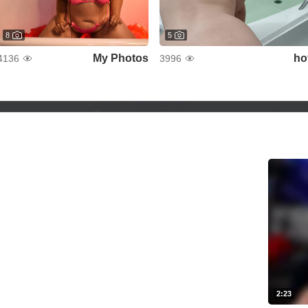
8
5
My Photos
ho
4136
3996
2:23