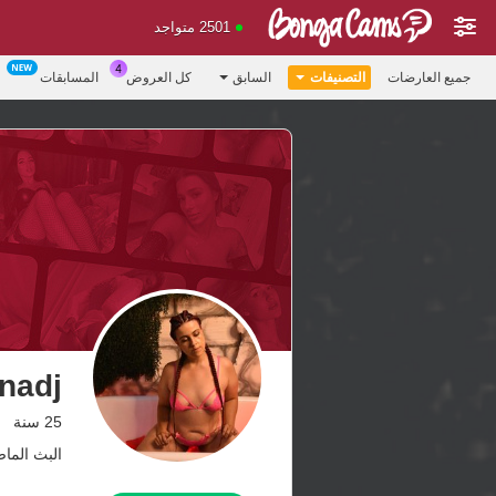
2501 متواجد
جميع العارضات
التصنيفات
السابق
كل العروض
المسابقات
inadj
25 سنة
البث الماضي: 6 من