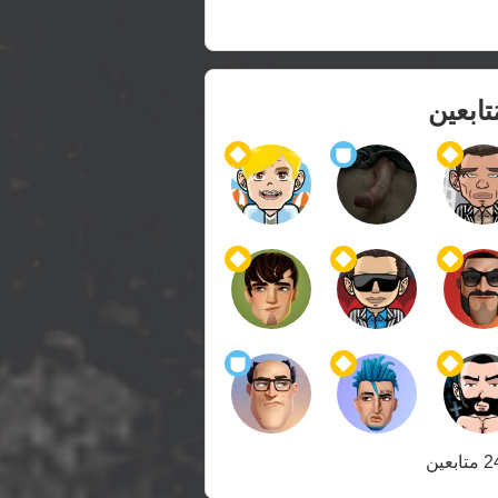
ُتابعين
بعين