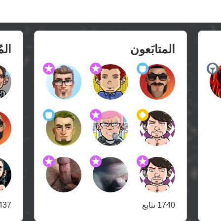
المتابَعون
الم
1740 تتابع
2437 متا