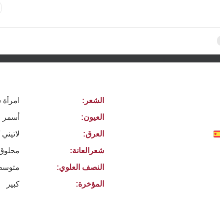
الشعر:
امرأة 
العيون:
أسمر
العرق:
لاتيني 
شعرالعانة:
محلوق
النصف العلوي:
متوسط
المؤخرة:
كبير