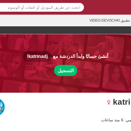
تطبيق VIDEO-DEVOCHKI
أنشئ حسابًا وابدأ الدردشة مع
katrinadj!
التسجيل
katr
ذ ساعات