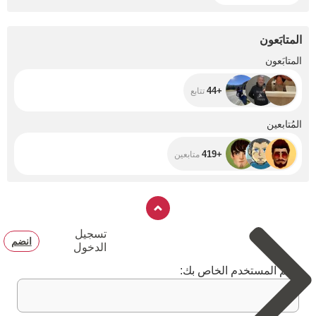
المتابَعون
+44
المتابَعون
+44
تتابع
+419
المُتابعين
+419
متابعين
تسجيل
انضم
الدخول
اسم المستخدم الخاص بك: