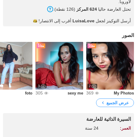
لأوروبا.
تحتل العارضة حاليا
624 المركز
(126 نقطة).
أرسل التوكينز لجعل
LuisaLove
أقرب إلى
الانتصار!
الصور
مجاناً
مجاناً
3
2
305
369
foto
sexy me
My Photos
عرض الجميع
السيرة الذاتية للعارضة
العمر:
24 سنة