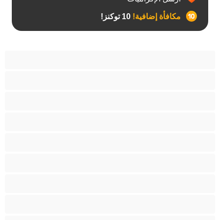
مكافأة إضافية!
10 توكنز!
آسيوي
أفضل عارضات الدردشة الخاصة
اطلاق السوائل
الأدوات
الجدة
الجنس العبودي
الصبايا
اللاتينيات