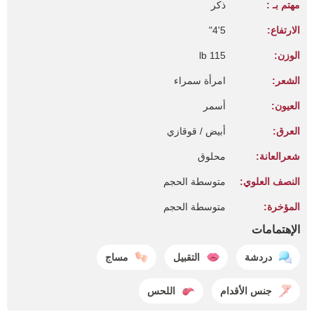
مهتم بـ :
ذكر
الارتفاع:
5'4"
الوزن:
115 lb
الشعر:
امرأة سمراء
العيون:
أسمر
العرق:
أبيض / قوقازي
شعرالعانة:
محلوق
النصف العلوي:
متوسطة الحجم
المؤخرة:
متوسطة الحجم
الإهتمامات
دردشة
التقبيل
مساج
جنس الأقدام
اللحس