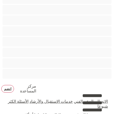
متوسطة الثديين
مدخنات
مفتولة العضلات
ممتلئات الجسم
ممثلة أفلام إباحية
ناضج
هنود
مركز
انضم
المساعدة
الاتصال بالدعم الفني
خدمات الإستقبال والأرشاد
الأسئلة الكثر
شيوعا