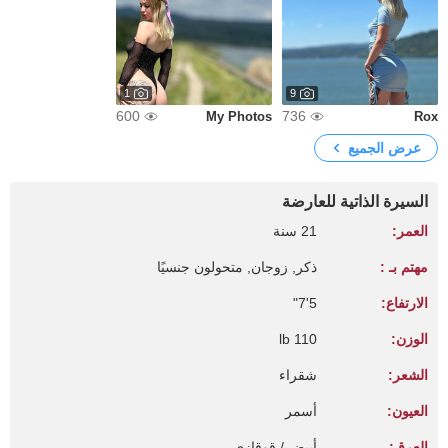
1
9
600
736
My Photos
Rox
عرض الجميع
السيرة الذاتية للعارضة
العمر:
21 سنة
مهتم بـ :
ذكر, زوجان, متحولون جنسيًا
الارتفاع:
5'7"
الوزن:
110 lb
الشعر:
شقراء
العيون:
أسمر
العرق:
أبيض / قوقازي