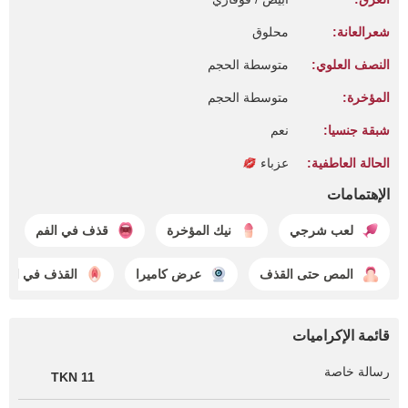
شعرالعانة:
محلوق
النصف العلوي:
متوسطة الحجم
المؤخرة:
متوسطة الحجم
شبقة جنسيا:
نعم
الحالة العاطفية:
عزباء
الإهتمامات
لعب شرجي
نيك المؤخرة
قذف في الفم
المص حتى القذف
عرض كاميرا
القذف في الك
قائمة الإكراميات
رسالة خاصة
11 TKN